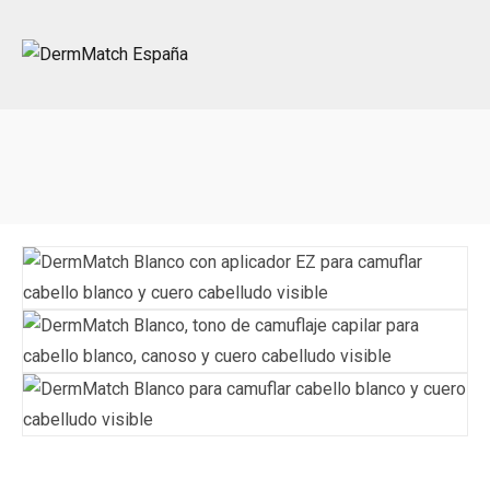
Portada
»
Shop
»
08. Blanco