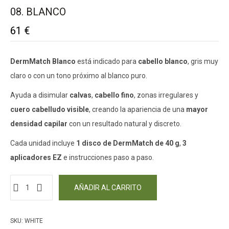
08. BLANCO
61
€
DermMatch Blanco
está indicado para
cabello blanco
, gris muy
claro o con un tono próximo al blanco puro.
Ayuda a disimular
calvas
,
cabello fino
, zonas irregulares y
cuero cabelludo visible
, creando la apariencia de una
mayor
densidad capilar
con un resultado natural y discreto.
Cada unidad incluye
1 disco de DermMatch de 40 g
,
3
aplicadores EZ
e instrucciones paso a paso.
08.
AÑADIR AL CARRITO
Blanco
cantidad
SKU:
WHITE