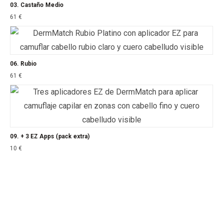
03. Castaño Medio
61
€
06. Rubio
61
€
09. + 3 EZ Apps (pack extra)
10
€
Facebook